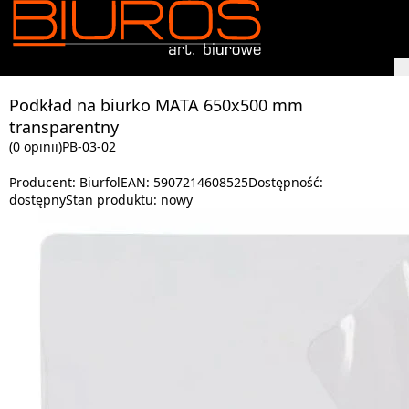
Podkład na biurko MATA 650x500 mm
transparentny
(0 opinii)
PB-03-02
Producent:
Biurfol
EAN:
5907214608525
Dostępność:
dostępny
Stan produktu:
nowy