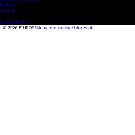
O firmie
Kontakt
Masz pytania? Zadzwoń
13 49 242 08
© 2026 BIUROS
Sklepy internetowe blures.pl