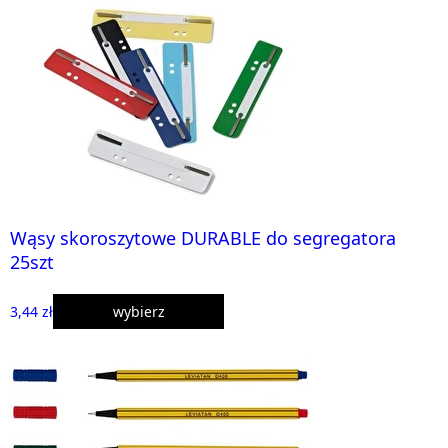
Wąsy skoroszytowe DURABLE do segregatora
25szt
3,44 zł
wybierz