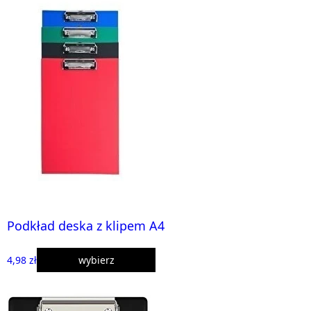
Podkład deska z klipem A4
4,98 zł
wybierz