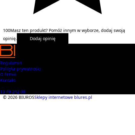
1
0
0
Masz ten produkt? Pomóż innym w wyborze, dodaj swoją
opinię.
Dodaj opinię
Regulamin
Polityka prywatności
O firmie
Kontakt
Masz pytania? Zadzwoń
13 49 242 08
© 2026 BIUROS
Sklepy internetowe blures.pl