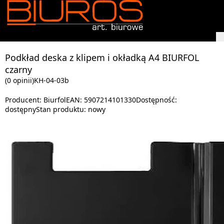
Podkład deska z klipem i okładką A4 BIURFOL
czarny
(0 opinii)
KH-04-03b
Producent:
Biurfol
EAN:
5907214101330
Dostępność:
dostępny
Stan produktu:
nowy