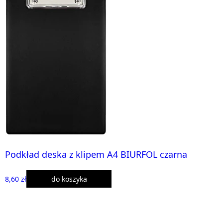
Podkład deska z klipem A4 BIURFOL czarna
8,60 zł
do koszyka