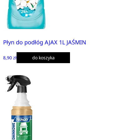
Płyn do podłóg AJAX 1L JAŚMIN
8,90 zł
do koszyka