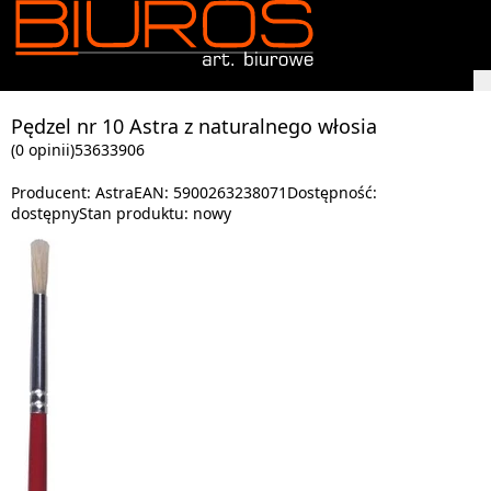
Pędzel nr 10 Astra z naturalnego włosia
(0 opinii)
53633906
Producent:
Astra
EAN:
5900263238071
Dostępność:
dostępny
Stan produktu:
nowy