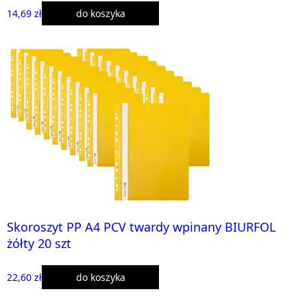
14,69 zł
do koszyka
Skoroszyt PP A4 PCV twardy wpinany BIURFOL
żółty 20 szt
22,60 zł
do koszyka