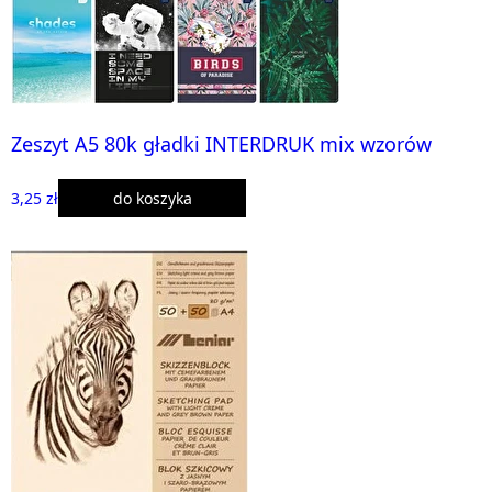
Zeszyt A5 80k gładki INTERDRUK mix wzorów
3,25 zł
do koszyka