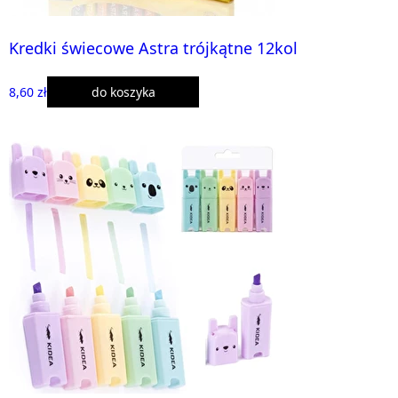
Kredki świecowe Astra trójkątne 12kol
8,60 zł
do koszyka