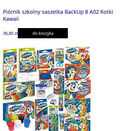
Piórnik szkolny saszetka BackUp 8 A02 Kotki
Kawaii
36,80 zł
do koszyka