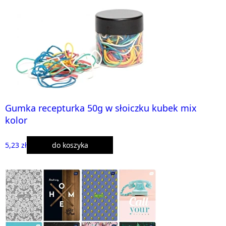
Gumka recepturka 50g w słoiczku kubek mix
kolor
5,23 zł
do koszyka