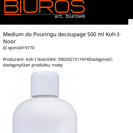
Medium do Pouringu decoupage 500 ml Koh-I-
Noor
(0 opinii)
419770
Producent:
Koh I Noor
EAN:
5902927317474
Dostępność:
dostępny
Stan produktu:
nowy