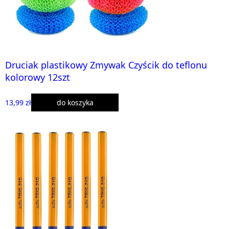
Druciak plastikowy Zmywak Czyścik do teflonu
kolorowy 12szt
13,99 zł
do koszyka