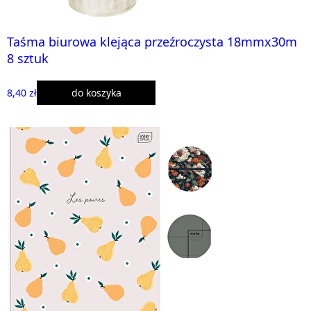
Taśma biurowa klejąca przeźroczysta 18mmx30m
8 sztuk
8,40 zł
do koszyka