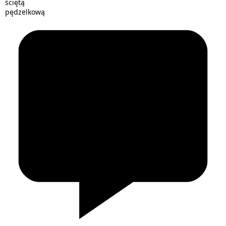
ściętą
pędzelkową