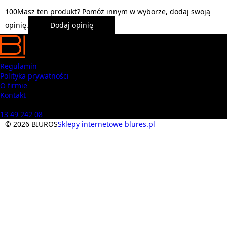
1
0
0
Masz ten produkt? Pomóż innym w wyborze, dodaj swoją
opinię.
Dodaj opinię
Regulamin
Polityka prywatności
O firmie
Kontakt
Masz pytania? Zadzwoń
13 49 242 08
© 2026 BIUROS
Sklepy internetowe blures.pl