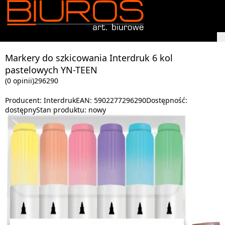
Markery do szkicowania Interdruk 6 kol
pastelowych YN-TEEN
(0 opinii)
296290
Producent:
Interdruk
EAN:
5902277296290
Dostępność:
dostępny
Stan produktu:
nowy