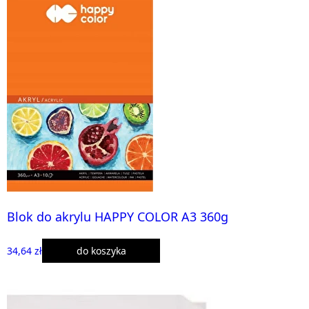
Blok do akrylu HAPPY COLOR A3 360g
34,64 zł
do koszyka