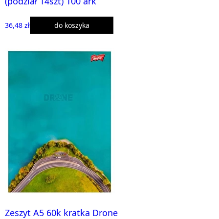
(podział 14szt) 100 ark
36,48 zł
do koszyka
Zeszyt A5 60k kratka Drone