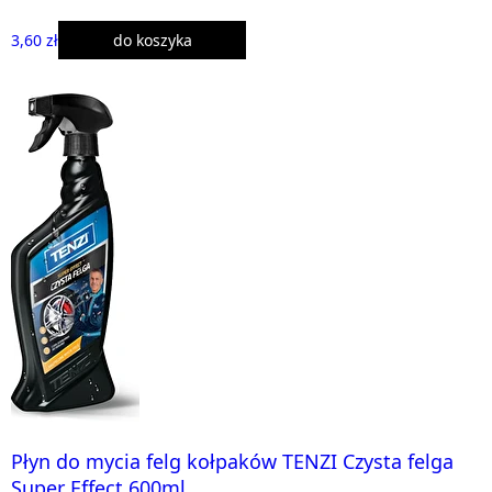
3,60 zł
do koszyka
Płyn do mycia felg kołpaków TENZI Czysta felga
Super Effect 600ml