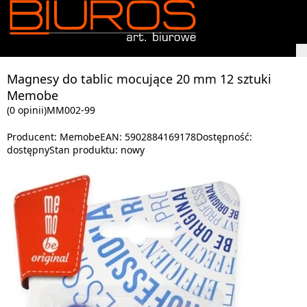
Magnesy do tablic mocujące 20 mm 12 sztuki
Memobe
(0 opinii)
MM002-99
Producent:
Memobe
EAN:
5902884169178
Dostępność:
dostępny
Stan produktu:
nowy