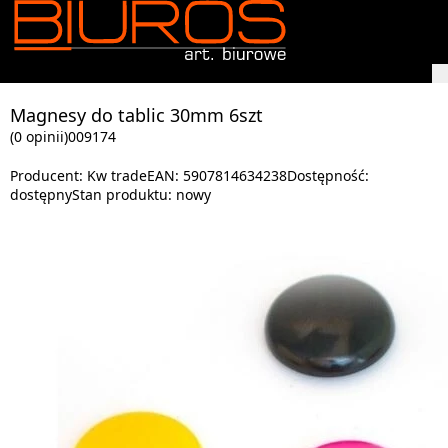
Magnesy do tablic 30mm 6szt
(0 opinii)
009174
Producent:
Kw trade
EAN:
5907814634238
Dostępność:
dostępny
Stan produktu:
nowy