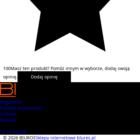
1
0
0
Masz ten produkt? Pomóż innym w wyborze, dodaj swoją
opinię.
Dodaj opinię
Regulamin
Polityka prywatności
O firmie
Kontakt
Masz pytania? Zadzwoń
13 49 242 08
© 2026 BIUROS
Sklepy internetowe blures.pl