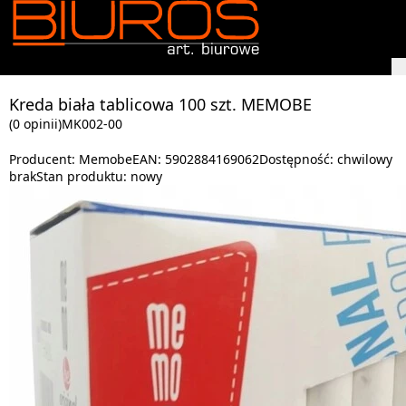
Kreda biała tablicowa 100 szt. MEMOBE
(0 opinii)
MK002-00
Producent:
Memobe
EAN:
5902884169062
Dostępność:
chwilowy
brak
Stan produktu:
nowy