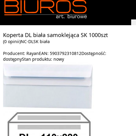
Koperta DL biała samoklejąca SK 1000szt
(0 opinii)
NC-DLSK biała
Producent:
Rayan
EAN:
5903792310812
Dostępność:
dostępny
Stan produktu:
nowy