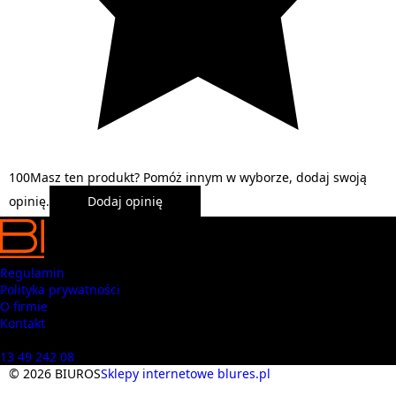
1
0
0
Masz ten produkt? Pomóż innym w wyborze, dodaj swoją
opinię.
Dodaj opinię
Regulamin
Polityka prywatności
O firmie
Kontakt
Masz pytania? Zadzwoń
13 49 242 08
© 2026 BIUROS
Sklepy internetowe blures.pl