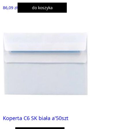
86,09 zł
do koszyka
Koperta C6 SK biała a'50szt