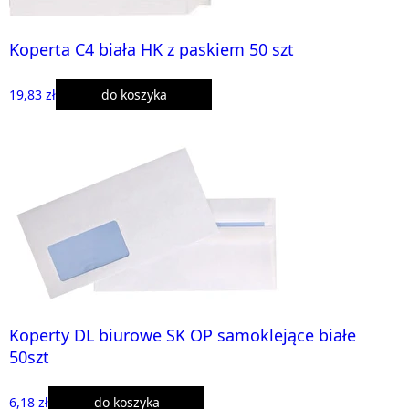
Koperta C4 biała HK z paskiem 50 szt
19,83 zł
do koszyka
Koperty DL biurowe SK OP samoklejące białe
50szt
6,18 zł
do koszyka