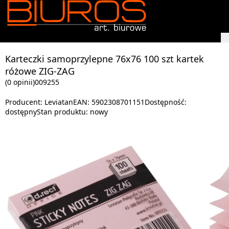
Karteczki samoprzylepne 76x76 100 szt kartek
różowe ZIG-ZAG
(0 opinii)
009255
Producent:
Leviatan
EAN:
5902308701151
Dostępność:
dostępny
Stan produktu:
nowy