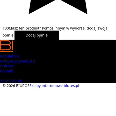
1
0
0
Masz ten produkt? Pomóż innym w wyborze, dodaj swoją
opinię.
Dodaj opinię
Regulamin
Polityka prywatności
O firmie
Kontakt
Masz pytania? Zadzwoń
13 49 242 08
© 2026 BIUROS
Sklepy internetowe blures.pl