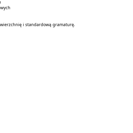
u
owych
owierzchnię i standardową gramaturę.