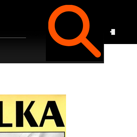
Czego
szukasz?