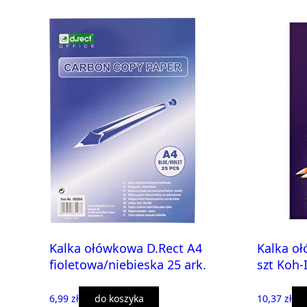
Kalka ołówkowa D.Rect A4
Kalka oł
fioletowa/niebieska 25 ark.
szt Koh-
6,99 zł
do koszyka
10,37 zł