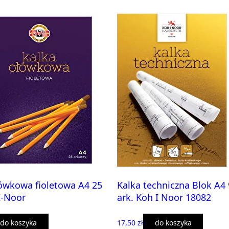
ówkowa fioletowa A4 25
Kalka techniczna Blok A4
I-Noor
ark. Koh I Noor 18082
do koszyka
17,50 zł
do koszyka