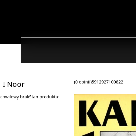
 I Noor
(0 opinii)
5912927100822
:
chwilowy brak
Stan produktu: