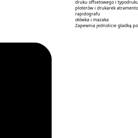
druku offsetowego i typodruk
ploterów i drukarek atrament
rapidografu
ołówka i mazaka
Zapewnia jednolicie gładką p