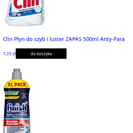
Clin Płyn do szyb i luster ZAPAS 500ml Anty-Para
7,23 zł
do koszyka