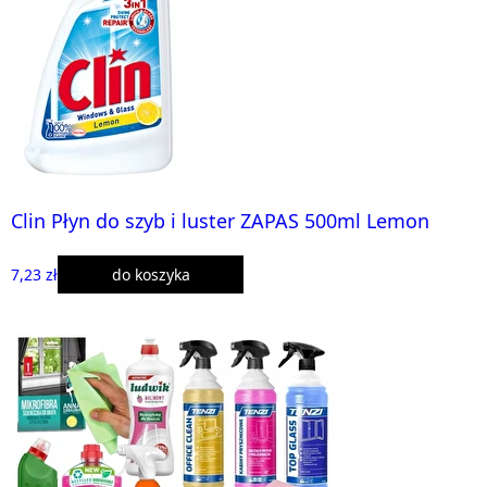
Clin Płyn do szyb i luster ZAPAS 500ml Lemon
7,23 zł
do koszyka