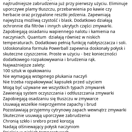
najtrudniejsze zabrudzenia już przy pierwszy użyciu. Eliminuje
uporczywe plamy tłuszczu, przebarwienia po kawie czy
herbacie oraz przypalone resztki jedzenia. Zapewniają
najwyższą możliwą czystość i blask. Dodatkowo działają
ochronnie dla filtrów i innych ukrytych części zmywarki.
Zapobiegają osiadaniu wapiennego nalotu i kamienia na
naczyniach. Quantum działają również w niskich
temperaturach. Dodatkowo pełnią funkcję nabłyszczacza i soli.
Udoskonalona formuła Powerball zapewnia doskonały połysk i
skuteczne czyszczenie. Proste w użyciu - bez konieczności
dodatkowego rozpakowywania i brudzenia rąk.
Najważniejsze zalety:
100 sztuk w opakowaniu
Nie wymagają wstępnego płukania naczyń
Nie trzeba rozpakowywać kapsułek przed użyciem
Mogą być używane we wszystkich typach zmywarek
Zawierają system oczyszczania i odtłuszczania zmywarki
Zapobiegają osadzaniu się tłuszczu w zmywarce
Usuwają wszelkie nieprzyjemne zapachy i brud
Pozostawiają przyjemny cytrynowy zapach wewnątrz zmywarki
Skutecznie usuwają uporczywe zabrudzenia
Chronią szkło i srebro przed korozją
Nadają olśniewający połysk naczyniom