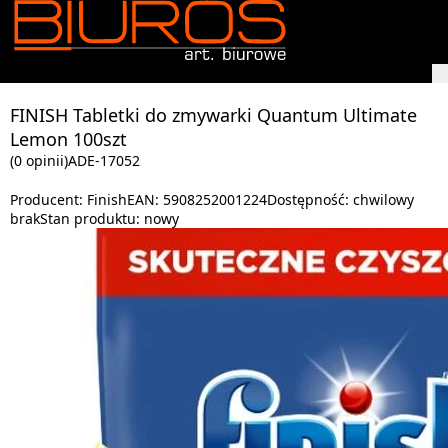
FINISH Tabletki do zmywarki Quantum Ultimate
Lemon 100szt
(0 opinii)
ADE-17052
Producent:
Finish
EAN:
5908252001224
Dostępność:
chwilowy
brak
Stan produktu:
nowy