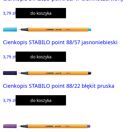
3,79 zł
do koszyka
Cienkopis STABILO point 88/57 jasnoniebieski
3,79 zł
do koszyka
Cienkopis STABILO point 88/22 błękit pruska
3,79 zł
do koszyka