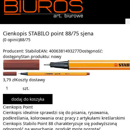
Cienkopis STABILO point 88/75 sjena
(0 opinii)
88/75
Producent:
Stabilo
EAN:
4006381493277
Dostępność:
dostępny
Stan produktu:
nowy
3,79 zł
Koszty dostawy
szt.
dodaj do koszyka
Cienkopis Point
Cienkopis idealnie sprawdzi się do pisania, rysowania,
podkreślania, kolorowania oraz pracy z artykułami kreślarskimi
Cienkopis Stabilo Point 88 charakteryzuje się podwyższoną
odporność na wysychanie, produkt może pozostać