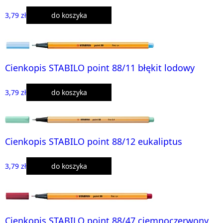
3,79 zł
do koszyka
Cienkopis STABILO point 88/11 błękit lodowy
3,79 zł
do koszyka
Cienkopis STABILO point 88/12 eukaliptus
3,79 zł
do koszyka
Cienkopis STABILO point 88/47 ciemnoczerwony