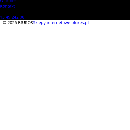
O firmie
Kontakt
Masz pytania? Zadzwoń
13 49 242 08
© 2026 BIUROS
Sklepy internetowe blures.pl