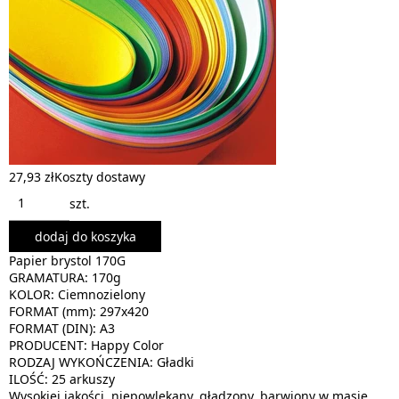
27,93 zł
Koszty dostawy
szt.
dodaj do koszyka
Papier brystol 170G
GRAMATURA: 170g
KOLOR: Ciemnozielony
FORMAT (mm): 297x420
FORMAT (DIN): A3
PRODUCENT: Happy Color
RODZAJ WYKOŃCZENIA: Gładki
ILOŚĆ: 25 arkuszy
Wysokiej jakości, niepowlekany, gładzony, barwiony w masie