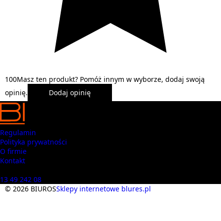
1
0
0
Masz ten produkt? Pomóż innym w wyborze, dodaj swoją
opinię.
Dodaj opinię
Regulamin
Polityka prywatności
O firmie
Kontakt
Masz pytania? Zadzwoń
13 49 242 08
© 2026 BIUROS
Sklepy internetowe blures.pl