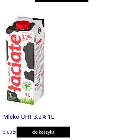
Mleko UHT 3,2% 1L
5,08 zł
do koszyka