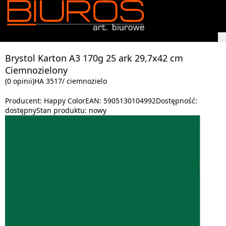
Brystol Karton A3 170g 25 ark 29,7x42 cm
Ciemnozielony
(0 opinii)
HA 3517/ ciemnozielo
Producent:
Happy Color
EAN:
5905130104992
Dostępność:
dostępny
Stan produktu:
nowy