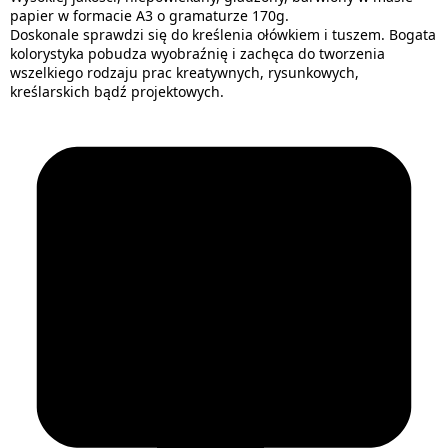
papier w formacie A3 o gramaturze 170g.
Doskonale sprawdzi się do kreślenia ołówkiem i tuszem. Bogata
kolorystyka pobudza wyobraźnię i zachęca do tworzenia
wszelkiego rodzaju prac kreatywnych, rysunkowych,
kreślarskich bądź projektowych.