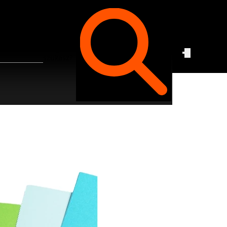
Czego
szukasz?