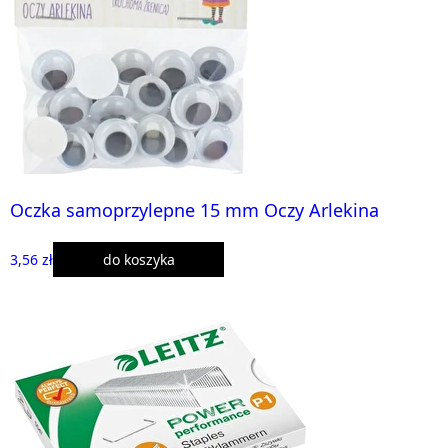
Oczka samoprzylepne 15 mm Oczy Arlekina
3,56 zł
do koszyka