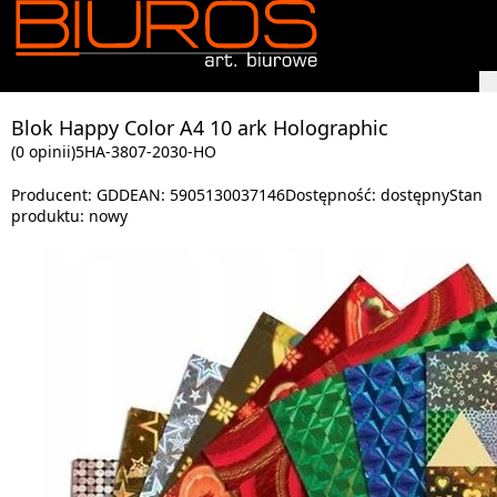
Blok Happy Color A4 10 ark Holographic
(0 opinii)
5HA-3807-2030-HO
Producent:
GDD
EAN:
5905130037146
Dostępność:
dostępny
Stan
produktu:
nowy