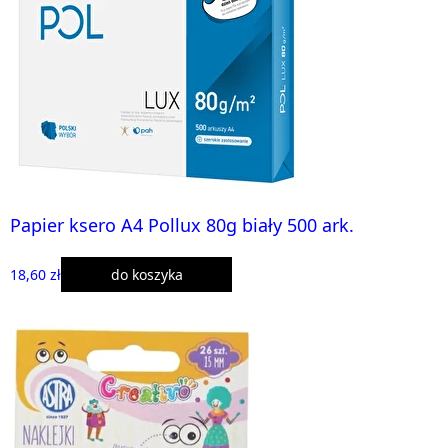
Papier ksero A4 Pollux 80g biały 500 ark.
18,60 zł
do koszyka